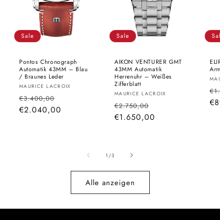
Sale
Sale
Sa
Pontos Chronograph
AIKON VENTURER GMT
EL
Automatik 43MM – Blau
43MM Automatik
Ar
/ Braunes Leder
Herrenuhr – Weißes
An
MA
Zifferblatt
Anbieter:
MAURICE LACROIX
No
€1
Anbieter:
MAURICE LACROIX
Normaler
Verkaufspreis
€3.400,00
Pr
€8
Normaler
Verkaufspreis
€2.750,00
Preis
€2.040,00
Preis
€1.650,00
von
1
/
3
Alle anzeigen