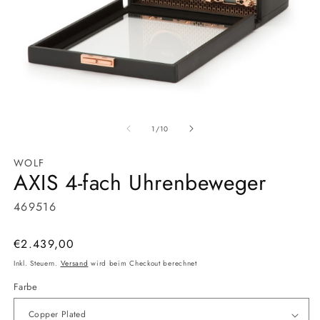
Medien
M
1
2
von
in
in
1
/
10
Modal
M
öffnen
öf
WOLF
AXIS 4-fach Uhrenbeweger
SKU:
469516
Normaler
€2.439,00
Preis
Inkl. Steuern.
Versand
wird beim Checkout berechnet
Farbe