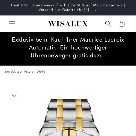
Direkt
Limitierter Lagerabverkauf – bis zu 60% auf Maurice Lacroix |
zum
Versand aus Österreich 🇦🇹
Inhalt
Warenkorb
Exklusiv beim Kauf Ihrer Maurice Lacroix
Automatik: Ein hochwertiger
Uhrenbeweger gratis dazu.
Zurück zur letzten Seite
oduktinformationen
ringen