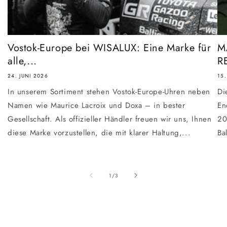
Vostok-Europe bei WISALUX: Eine Marke für
M
alle,...
RE
24. JUNI 2026
15.
In unserem Sortiment stehen Vostok-Europe-Uhren neben
Di
Namen wie Maurice Lacroix und Doxa – in bester
En
Gesellschaft. Als offizieller Händler freuen wir uns, Ihnen
20
diese Marke vorzustellen, die mit klarer Haltung,...
Ba
von
1
/
3