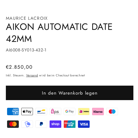
Medien
1
in
MAURICE LACROIX
Modal
AIKON AUTOMATIC DATE
öffnen
42MM
SKU:
AI6008-SY013-432-1
Normaler
€2.850,00
Preis
Inkl. Steuern.
Versand
wird beim Checkout berechnet
In den Warenkorb legen